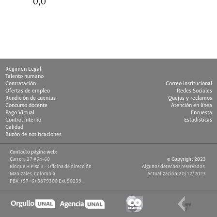
0,0
Ultima Actualización: 10/10/1998
Régimen Legal
Talento humano
Contratación
Correo institucional
Ofertas de empleo
Redes Sociales
Rendición de cuentas
Quejas y reclamos
Concurso docente
Atención en línea
Pago Virtual
Encuesta
Control interno
Estadísticas
Calidad
Buzón de notificaciones
Contacto página web:
Carrera 27 #64-60
© Copyright 2023
Bloque H Piso 3 - Oficina de dirección
Algunos derechos reservados.
Manizales, Colombia
Actualización:20/12/2023
PBX: (57+6) 8879300 Ext 50239.