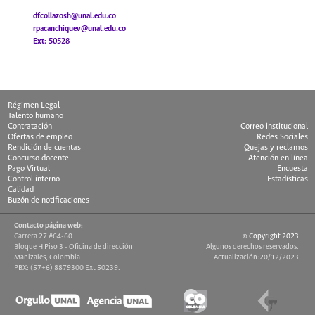
dfcollazosh@unal.edu.co
rpacanchiquev@unal.edu.co
Ext: 50528
Régimen Legal
Talento humano
Contratación
Correo institucional
Ofertas de empleo
Redes Sociales
Rendición de cuentas
Quejas y reclamos
Concurso docente
Atención en línea
Pago Virtual
Encuesta
Control interno
Estadísticas
Calidad
Buzón de notificaciones
Contacto página web:
Carrera 27 #64-60
© Copyright 2023
Bloque H Piso 3 - Oficina de dirección
Algunos derechos reservados.
Manizales, Colombia
Actualización:20/12/2023
PBX: (57+6) 8879300 Ext 50239.