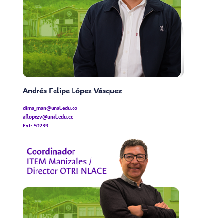
Andrés Felipe López Vásquez
dima_man@unal.edu.co
aflopezv@unal.edu.co
Ext: 50239