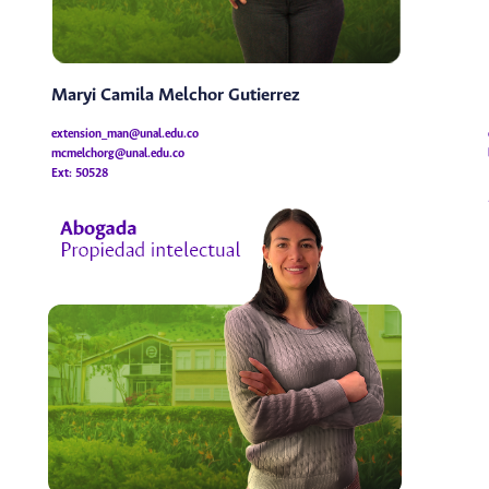
Maryi Camila Melchor Gutierrez
extension_man@unal.edu.co
mcmelchorg@unal.edu.co
Ext: 50528