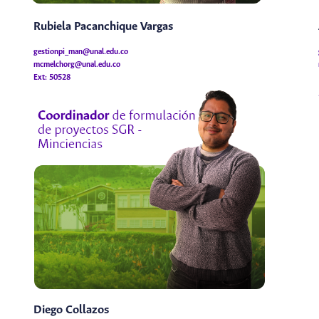
Rubiela Pacanchique Vargas
gestionpi_man@unal.edu.co
mcmelchorg@unal.edu.co
Ext: 50528
Diego Collazos