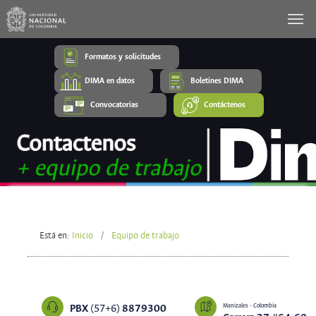
Formatos y solicitudes
DIMA en datos
Boletines DIMA
Convocatorias
Contáctenos
Está en:
Inicio
Equipo de trabajo
Manizales - Colombia
PBX
(57+6)
8879300