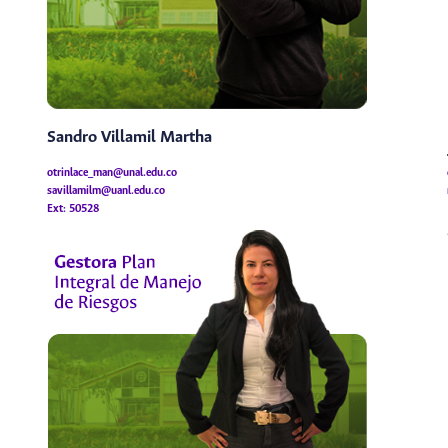
Sandro Villamil Martha
otrinlace_man@unal.edu.co
savillamilm@uanl.edu.co
Ext: 50528