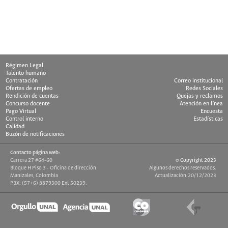
Ultima Actualización: 10/10/1998
Régimen Legal
Talento humano
Contratación
Correo institucional
Ofertas de empleo
Redes Sociales
Rendición de cuentas
Quejas y reclamos
Concurso docente
Atención en línea
Pago Virtual
Encuesta
Control interno
Estadísticas
Calidad
Buzón de notificaciones
Contacto página web:
Carrera 27 #64-60
© Copyright 2023
Bloque H Piso 3 - Oficina de dirección
Algunos derechos reservados.
Manizales, Colombia
Actualización:20/12/2023
PBX: (57+6) 8879300 Ext 50239.