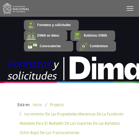
Formatos y solicitudes
DIMA en datos
Boletines DIMA
Convocatorias
Contáctenos
Está en:
Inicio
Projects
Incremento De Las Propiedades Mecánicas De La Fundición
Maleable Para El Rediseño De Los Soportes De Las Ballestas
(Sillín Bajo) De Los Tractocamiones.