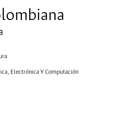
olombiana
a
ura
ica, Electrónica Y Computación