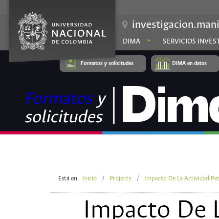
investigacion.mani
DIMA
SERVICIOS INVES
Formatos y solicitudes
DIMA en datos
Está en:
Inicio
Projects
Impacto De La Actividad Pe
Impacto De L