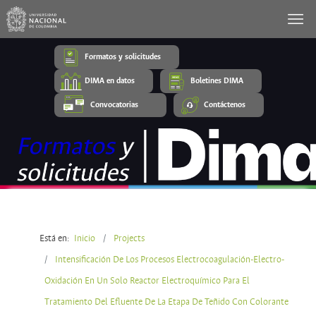
Formatos y solicitudes
DIMA en datos
Boletines DIMA
Convocatorias
Contáctenos
Está en:
Inicio
Projects
Intensificación De Los Procesos Electrocoagulación-Electro-
Oxidación En Un Solo Reactor Electroquímico Para El
Tratamiento Del Efluente De La Etapa De Teñido Con Colorante