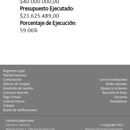
$40.000.000,00
Presupuesto Ejecutado:
$23.625.489,00
Porcentaje de Ejecución:
59.06%
Ultima Actualización: 10/10/1998
Régimen Legal
Talento humano
Contratación
Correo institucional
Ofertas de empleo
Redes Sociales
Rendición de cuentas
Quejas y reclamos
Concurso docente
Atención en línea
Pago Virtual
Encuesta
Control interno
Estadísticas
Calidad
Buzón de notificaciones
Contacto página web:
Carrera 27 #64-60
© Copyright 2023
Bloque H Piso 3 - Oficina de dirección
Algunos derechos reservados.