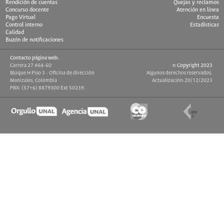
Rendición de cuentas
Quejas y reclamos
Concurso docente
Atención en línea
Pago Virtual
Encuesta
Control interno
Estadísticas
Calidad
Buzón de notificaciones
Contacto página web:
Carrera 27 #64-60
© Copyright 2023
Bloque H Piso 3 - Oficina de dirección
Algunos derechos reservados.
Manizales, Colombia
Actualización:20/12/2023
PBX: (57+6) 8879300 Ext 50239.