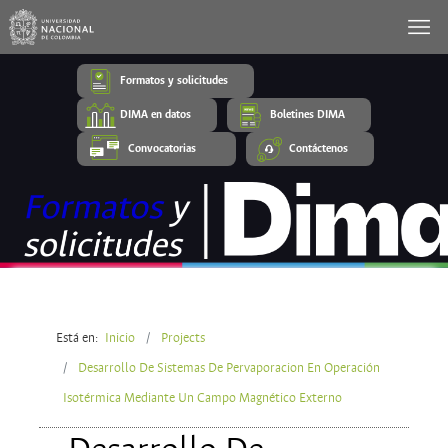
Formatos y solicitudes
DIMA en datos
Boletines DIMA
Convocatorias
Contáctenos
Está en:
Inicio
Projects
Desarrollo De Sistemas De Pervaporacion En Operación
Isotérmica Mediante Un Campo Magnético Externo