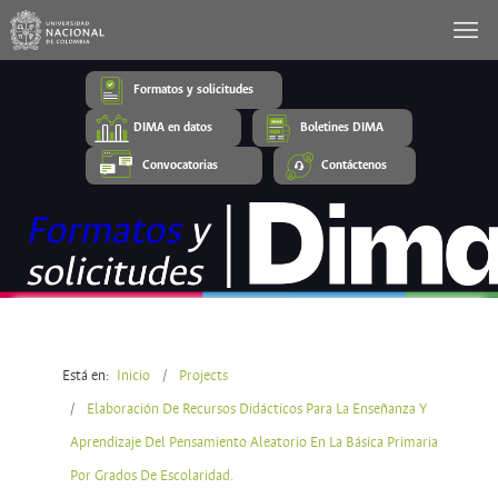
Formatos y solicitudes
DIMA en datos
Boletines DIMA
Convocatorias
Contáctenos
Está en:
Inicio
Projects
Elaboración De Recursos Didácticos Para La Enseñanza Y
Aprendizaje Del Pensamiento Aleatorio En La Básica Primaria
Por Grados De Escolaridad.