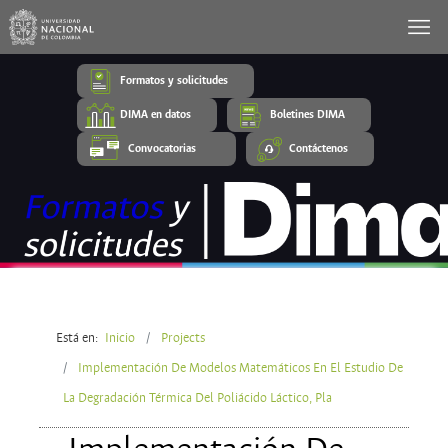
Formatos y solicitudes
DIMA en datos
Boletines DIMA
Convocatorias
Contáctenos
Está en:
Inicio
Projects
Implementación De Modelos Matemáticos En El Estudio De
La Degradación Térmica Del Poliácido Láctico, Pla