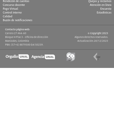
Rendición de cuentas
Quejas y reclamos
Concurso docente
Atención en línea
Pago Virtual
Encuesta
Control interno
Estadísticas
Calidad
Buzón de notificaciones
Contacto página web:
Carrera 27 #64-60
© Copyright 2023
Bloque H Piso 3 - Oficina de dirección
Algunos derechos reservados.
Manizales, Colombia
Actualización:20/12/2023
PBX: (57+6) 8879300 Ext 50239.