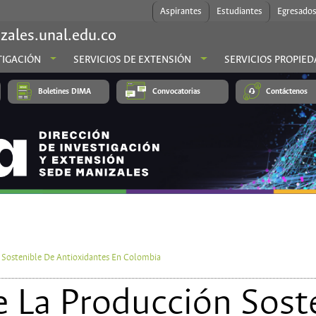
Aspirantes
Estudiantes
Egresado
zales.unal.edu.co
TIGACIÓN
SERVICIOS DE EXTENSIÓN
SERVICIOS PROPIED
Boletines DIMA
Convocatorias
Contáctenos
n Sostenible De Antioxidantes En Colombia
e La Producción Sost