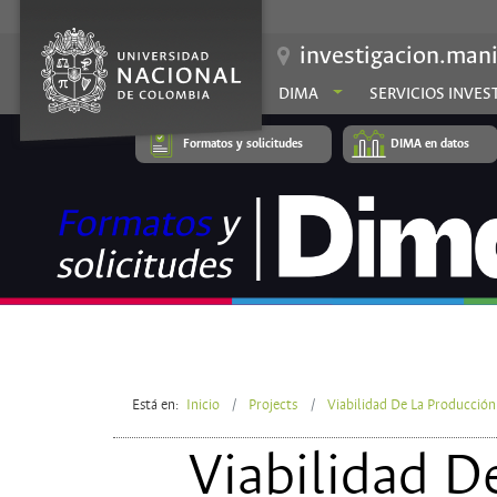
investigacion.mani
DIMA
SERVICIOS INVES
Formatos y solicitudes
DIMA en datos
Está en:
Inicio
Projects
Viabilidad De La Producció
Viabilidad D