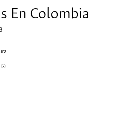
es En Colombia
a
ura
ica