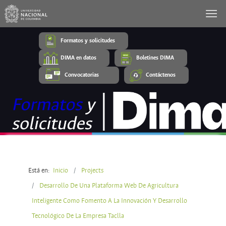
Formatos y solicitudes
DIMA en datos
Boletines DIMA
Convocatorias
Contáctenos
Está en:
Inicio
Projects
Desarrollo De Una Plataforma Web De Agricultura
Inteligente Como Fomento A La Innovación Y Desarrollo
Tecnológico De La Empresa Taclla