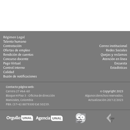
Ultima Actualización: 10/10/1998
Régimen Legal
Talento humano
Contratación
Correo institucional
Ofertas de empleo
Redes Sociales
Rendición de cuentas
Quejas y reclamos
Concurso docente
Atención en línea
Pago Virtual
Encuesta
Control interno
Estadísticas
Calidad
Buzón de notificaciones
Contacto página web:
Carrera 27 #64-60
© Copyright 2023
Bloque H Piso 3 - Oficina de dirección
Algunos derechos reservados.
Manizales, Colombia
Actualización:20/12/2023
PBX: (57+6) 8879300 Ext 50239.