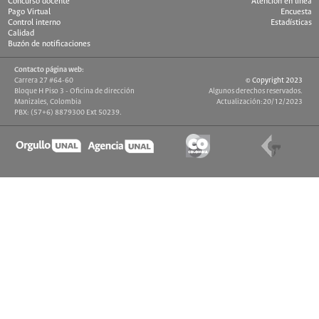
Concurso docente
Atención en línea
Pago Virtual
Encuesta
Control interno
Estadísticas
Calidad
Buzón de notificaciones
Contacto página web:
Carrera 27 #64-60
© Copyright 2023
Bloque H Piso 3 - Oficina de dirección
Algunos derechos reservados.
Manizales, Colombia
Actualización:20/12/2023
PBX: (57+6) 8879300 Ext 50239.