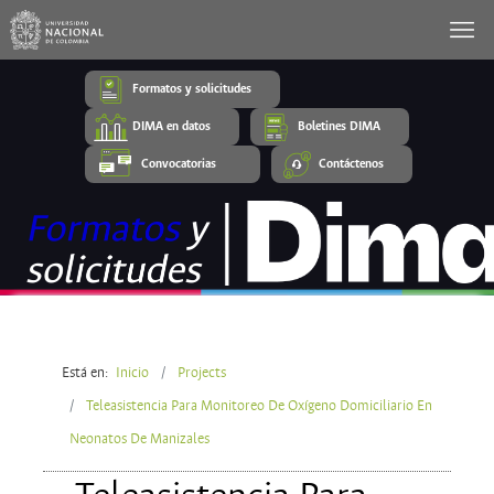
Formatos y solicitudes
DIMA en datos
Boletines DIMA
Convocatorias
Contáctenos
Está en:
Inicio
Projects
Teleasistencia Para Monitoreo De Oxígeno Domiciliario En
Neonatos De Manizales