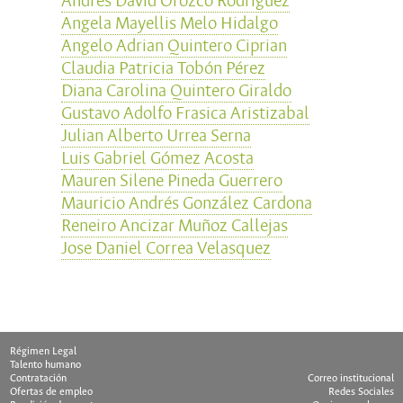
Andrés David Orozco Rodriguez
Angela Mayellis Melo Hidalgo
Angelo Adrian Quintero Ciprian
Claudia Patricia Tobón Pérez
Diana Carolina Quintero Giraldo
Gustavo Adolfo Frasica Aristizabal
Julian Alberto Urrea Serna
Luis Gabriel Gómez Acosta
Mauren Silene Pineda Guerrero
Mauricio Andrés González Cardona
Reneiro Ancizar Muñoz Callejas
Jose Daniel Correa Velasquez
Régimen Legal
Talento humano
Contratación
Correo institucional
Ofertas de empleo
Redes Sociales