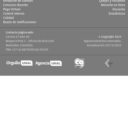
Rendición de cuentas
Quejas y reclamos
Concurso docente
Atención en línea
Pago Virtual
Encuesta
Control interno
Estadísticas
Calidad
Buzón de notificaciones
Contacto página web:
Carrera 27 #64-60
© Copyright 2023
Bloque H Piso 3 - Oficina de dirección
Algunos derechos reservados.
Manizales, Colombia
Actualización:20/12/2023
PBX: (57+6) 8879300 Ext 50239.