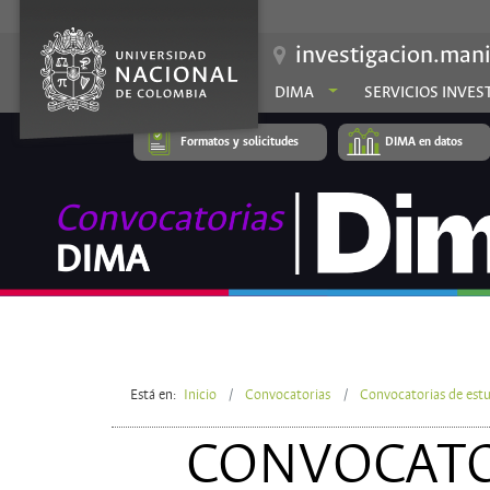
investigacion.mani
DIMA
SERVICIOS INVES
Formatos y solicitudes
DIMA en datos
Está en:
Inicio
Convocatorias
Convocatorias de estu
CONVOCATOR