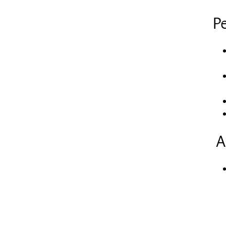
Pe
Ac