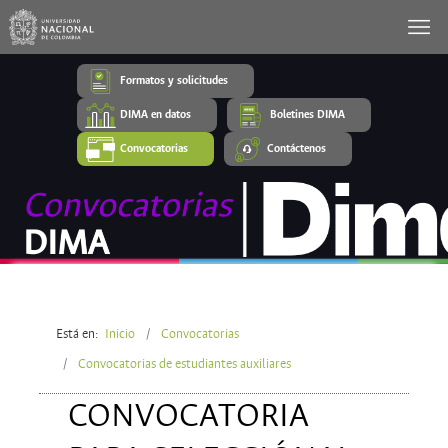
Formatos y solicitudes
DIMA en datos
Boletines DIMA
Convocatorias
Contáctenos
Está en:
Inicio
Convocatorias
Convocatorias de estudiantes auxiliares
CONVOCATORIA